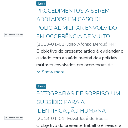
cumprimento de sua missão constitucional
Item
influência do tempo, da experiência e da
que é a de promover Segurança Pública
PROCEDIMENTOS A SEREM
vivência profissional na cabeça do policial
através do Policiamento Ostensivo e
militar bem como verificar o quanto isso
ADOTADOS EM CASO DE
Preventivo.
mudou nos seus conceitos, expectativas e
POLICIAL MILITAR ENVOLVIDO
visão sobre a Polícia Militar do Estado de
EM OCORRÊNCIA DE VULTO
No Thumbnail Available
Goiás.
(
2013-01-01
)
João Afonso Berquó Neto
;
Clives Pereira Sanches
O objetivo do presente artigo é evidenciar o
cuidado com a saúde mental dos policiais
militares envolvidos em ocorrências de
vulto ou de natureza grave. Passaremos a
Show more
tecer considerações acerca do Transtorno
do Estresse Pós-Traumático, mostrando a
Item
adequação do tema ao cotidiano dos
FOTOGRAFIAS DE SORRISO: UM
policiais militares que trabalham nas ruas do
SUBSÍDIO PARA A
nosso Estado, analisando a normatização
IDENTIFICAÇÃO HUMANA
existente acerca do tema, bem como, o
(
2013-01-01
)
Edval José de Souza
;
No Thumbnail Available
atual cumprimento dos procedimentos
Rhonan Ferreira da Silva
O objetivo do presente trabalho é revisar a
necessários a serem empregados nesse