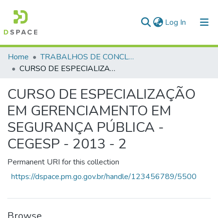
(current)
Log In
Communities & Collections
Home
TRABALHOS DE CONCLUSÃO DE CURSO - CEGESP (CURSO DE ESPECIALIZAÇÃO EM GERENCIAMENTO EM SEGURANÇA PÚBLICA)
CURSO DE ESPECIALIZAÇÃO EM GERENCIAMENTO EM SEGURANÇA PÚBLICA - CEGESP - 2013 - 2
All of DSpace
CURSO DE ESPECIALIZAÇÃO
Statistics
EM GERENCIAMENTO EM
SEGURANÇA PÚBLICA -
CEGESP - 2013 - 2
Permanent URI for this collection
https://dspace.pm.go.gov.br/handle/123456789/5500
Browse