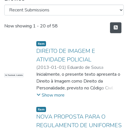
Recent Submissions
Now showing
1 - 20 of 58
Item
DIREITO DE IMAGEM E
ATIVIDADE POLICIAL
(
2013-01-01
)
Eduardo de Sousa
Rodovalho
Inicialmente, o presente texto apresenta o
;
Letícia Franco de Araujo
No Thumbnail Available
Direito à Imagem como Direito da
Personalidade, previsto no Código Civil
pátrio e na Constituição Federal de 1988.
Show more
Em seguida, analisa-se o aparente conflito
entre o Direito à Imagem e o Direito à
Item
Informação, ambos garantidos
NOVA PROPOSTA PARA O
constitucionalmente. Ainda, aborda a
REGULAMENTO DE UNIFORMES