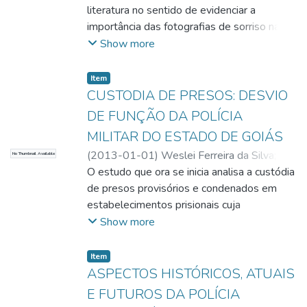
literatura no sentido de evidenciar a
tipo de ocorrência, em que o policial militar
importância das fotografias de sorriso na
possa vir a desenvolver transtorno mental
identificação humana, como método
Show more
incapacitante. O estudo também tem por
confiável para identificar corpos que se
finalidade a proposta de criação de um
encontrem carbonizado, esqueletizado ou
programa que venha tratar especificamente
Item
putrefeito, de forma rápida, confiável e de
CUSTODIA DE PRESOS: DESVIO
desses casos.
baixo custo.
DE FUNÇÃO DA POLÍCIA
MILITAR DO ESTADO DE GOIÁS
(
2013-01-01
)
Weslei Ferreira da Silva
;
No Thumbnail Available
Silvana Rosa de Jesus Ramos
O estudo que ora se inicia analisa a custódia
de presos provisórios e condenados em
estabelecimentos prisionais cuja
administração ainda é de responsabilidade
Show more
da Polícia Militar do Estado de Goiás.
Nesse sentido, apresentamos um breve
Item
apanhado da legislação vigente,
ASPECTOS HISTÓRICOS, ATUAIS
especialmente a Constituição Federal,
E FUTUROS DA POLÍCIA
Constituição Estadual, Lei de Execuções