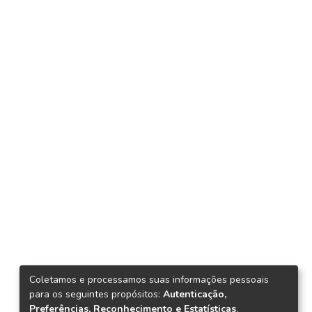
Coletamos e processamos suas informações pessoais
para os seguintes propósitos:
Autenticação,
Preferências, Reconhecimento e Estatísticas
.