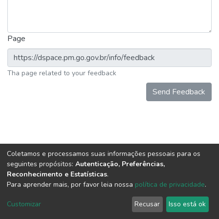
Page
Tha page related to your feedback
Send Feedback
Coletamos e processamos suas informações pessoais para os
seguintes propósitos:
Autenticação, Preferências,
Reconhecimento e Estatísticas
.
Para aprender mais, por favor leia nossa
política de privacidade
.
DSpace software
copyright © 2002-2026
LYRASIS
Cookie
Privacy
End User
Send
Customizar
Recusar
Isso está ok
settings
policy
Agreement
Feedback