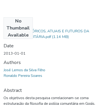
No
Files
Thumbnail
ASPECTOS HISTÓRICOS, ATUAIS E FUTUROS DA
Available
POLÍCIA COMUNITÁRIA.pdf
(1.14 MB)
Date
2013-01-01
Authors
José Lemos da Silva Filho
Ronaldo Pereira Soares
Abstract
Os objetivos desta pesquisa correlacionam-se coma
estruturação da filosofia de polícia comunitária em Goiás.