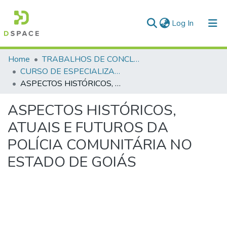
(current)
Log In
Communities & Collections
Home
TRABALHOS DE CONCLUSÃO DE CURSO - CEGESP (CURSO DE ESPECIALIZAÇÃO EM GERENCIAMENTO EM SEGURANÇA PÚBLICA)
CURSO DE ESPECIALIZAÇÃO EM GERENCIAMENTO EM SEGURANÇA PÚBLICA - CEGESP - 2013 - 2
All of DSpace
ASPECTOS HISTÓRICOS, ATUAIS E FUTUROS DA POLÍCIA COMUNITÁRIA NO ESTADO DE GOIÁS
Statistics
ASPECTOS HISTÓRICOS,
ATUAIS E FUTUROS DA
POLÍCIA COMUNITÁRIA NO
ESTADO DE GOIÁS