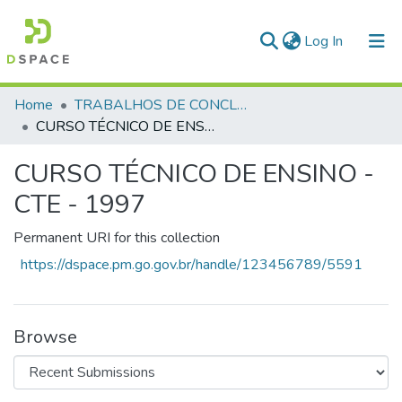
(current)
Log In
Communities & Collections
Home
TRABALHOS DE CONCLUSÃO DE CURSO - CTE (CURSO TÉCNICO DE ENSINO)
CURSO TÉCNICO DE ENSINO - CTE - 1997
All of DSpace
CURSO TÉCNICO DE ENSINO -
Statistics
CTE - 1997
Permanent URI for this collection
https://dspace.pm.go.gov.br/handle/123456789/5591
Browse