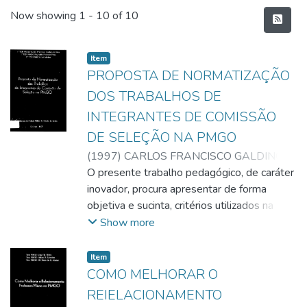
Recent Submissions
Now showing
1 - 10 of 10
Item
PROPOSTA DE NORMATIZAÇÃO
DOS TRABALHOS DE
INTEGRANTES DE COMISSÃO
DE SELEÇÃO NA PMGO
(
1997
)
CARLOS FRANCISCO GALDINO
DA SILVA
O presente trabalho pedagógico, de caráter
;
REGINALDO FELISBINO
ROSA
inovador, procura apresentar de forma
;
JOSÉ MARTINS
objetiva e sucinta, critérios utilizados na
escolha e na formação da composição dos
Show more
membros da comissões de seleção dos
diversos concursos da Polícia Militar do
Item
Estado de Goiás. Inicialmente, realizamos
COMO MELHORAR O
pesquisas junto das Polícias Militares dos
REIELACIONAMENTO
Estados de Minas Gerais, São Paulo,