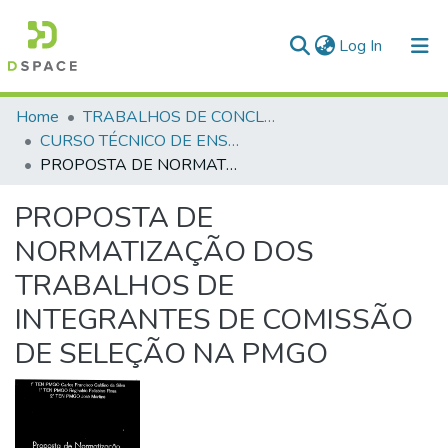
(current)
Log In
Communities & Collections
Home
TRABALHOS DE CONCLUSÃO DE CURSO - CTE (CURSO TÉCNICO DE ENSINO)
CURSO TÉCNICO DE ENSINO - CTE - 1997
All of DSpace
PROPOSTA DE NORMATIZAÇÃO DOS TRABALHOS DE INTEGRANTES DE COMISSÃO DE SELEÇÃO NA PMGO
Statistics
PROPOSTA DE
NORMATIZAÇÃO DOS
TRABALHOS DE
INTEGRANTES DE COMISSÃO
DE SELEÇÃO NA PMGO