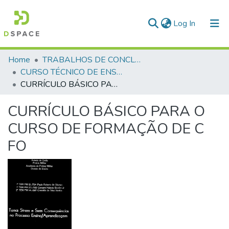
(current)
Log In
Communities & Collections
Home
TRABALHOS DE CONCLUSÃO DE CURSO - CTE (CURSO TÉCNICO DE ENSINO)
CURSO TÉCNICO DE ENSINO - CTE - 1997
All of DSpace
CURRÍCULO BÁSICO PARA O CURSO DE FORMAÇÃO DE C FO
Statistics
CURRÍCULO BÁSICO PARA O
CURSO DE FORMAÇÃO DE C
FO