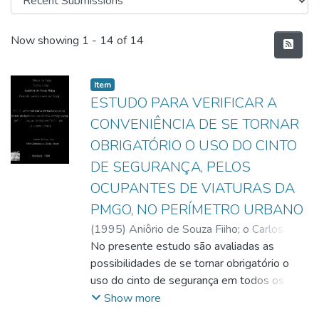
Recent Submissions
Now showing
1 - 14 of 14
Item
ESTUDO PARA VERIFICAR A
CONVENIÊNCIA DE SE TORNAR
OBRIGATÓRIO O USO DO CINTO
DE SEGURANÇA, PELOS
OCUPANTES DE VIATURAS DA
PMGO, NO PERÍMETRO URBANO
(
1995
)
Aniôrio de Souza Fiiho
;
o Carlos
Guttembarg de Cliveira
No presente estudo são avaliadas as
possibilidades de se tornar obrigatório o
uso do cinto de segurança em todos os
deslocamentos, nas viaturas policiais da
Show more
Polícia Militar do Estado de Goiás. É