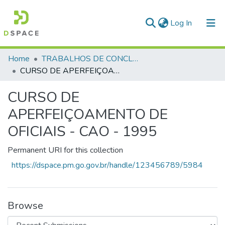
(current)
Log In
Communities & Collections
Home
TRABALHOS DE CONCLUSÃO DE CURSO - CAO (CURSO DE APERFEIÇOAMENTO DE OFICIAIS)
CURSO DE APERFEIÇOAMENTO DE OFICIAIS - CAO - 1995
All of DSpace
CURSO DE
Statistics
APERFEIÇOAMENTO DE
OFICIAIS - CAO - 1995
Permanent URI for this collection
https://dspace.pm.go.gov.br/handle/123456789/5984
Browse