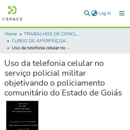
(current)
Log In
Communities & Collections
Home
TRABALHOS DE CONCLUSÃO DE CURSO - CAO (CURSO DE APERFEIÇOAMENTO DE OFICIAIS)
CURSO DE APERFEIÇOAMENTO DE OFICIAIS - CAO - 1995
All of DSpace
Uso da telefonia celular no serviço policial militar objetivando o policiamento comunitário do Estado de Goiás
Statistics
Uso da telefonia celular no
serviço policial militar
objetivando o policiamento
comunitário do Estado de Goiás