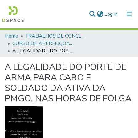
(current)
Log In
Communities & Collections
Home
TRABALHOS DE CONCLUSÃO DE CURSO - CAO (CURSO DE APERFEIÇOAMENTO DE OFICIAIS)
CURSO DE APERFEIÇOAMENTO DE OFICIAIS - CAO - 1995
All of DSpace
A LEGALIDADE DO PORTE DE ARMA PARA CABO Е SOLDADO DA ATIVA DA PMGO, NAS HORAS DE FOLGA
Statistics
A LEGALIDADE DO PORTE DE
ARMA PARA CABO Е
SOLDADO DA ATIVA DA
PMGO, NAS HORAS DE FOLGA