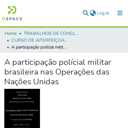
(current)
Log In
Communities & Collections
Home
TRABALHOS DE CONCLUSÃO DE CURSO - CAO (CURSO DE APERFEIÇOAMENTO DE OFICIAIS)
CURSO DE APERFEIÇOAMENTO DE OFICIAIS - CAO - 1995
All of DSpace
A participação polícial militar brasileira nas Operações das Nações Unidas
Statistics
A participação polícial militar
brasileira nas Operações das
Nações Unidas