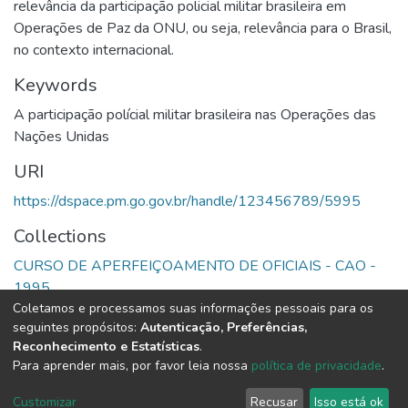
relevância da participação policial militar brasileira em
Operações de Paz da ONU, ou seja, relevância para o Brasil,
no contexto internacional.
Keywords
A participação polícial militar brasileira nas Operações das
Nações Unidas
URI
https://dspace.pm.go.gov.br/handle/123456789/5995
Collections
CURSO DE APERFEIÇOAMENTO DE OFICIAIS - CAO -
1995
Coletamos e processamos suas informações pessoais para os
seguintes propósitos:
Autenticação, Preferências,
Full item page
Reconhecimento e Estatísticas
.
Para aprender mais, por favor leia nossa
política de privacidade
.
DSpace software
copyright © 2002-2026
LYRASIS
Cookie
Privacy
End User
Send
Customizar
Recusar
Isso está ok