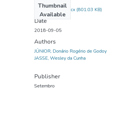
Files
Thumbnail
donario rogerio.docx
(801.03 KB)
Available
Date
2018-09-05
Authors
JÚNIOR, Donário Rogério de Godoy
JASSE, Wesley da Cunha
Publisher
Setembro