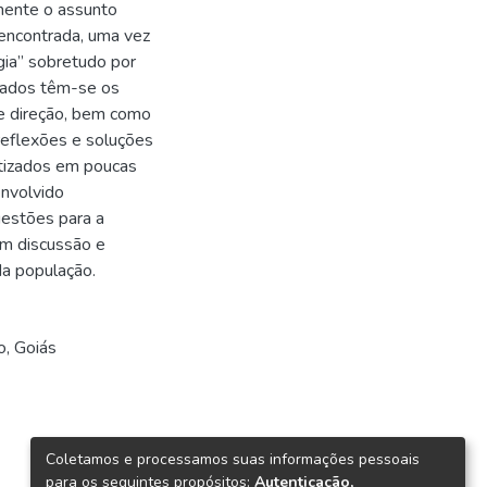
amente o assunto
encontrada, uma vez
ia” sobretudo por
tados têm-se os
 e direção, bem como
 reflexões e soluções
etizados em poucas
envolvido
gestões para a
em discussão e
 da população.
o
,
Goiás
Coletamos e processamos suas informações pessoais
para os seguintes propósitos:
Autenticação,