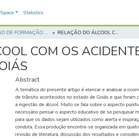
 DSpace
Statistics
CURSO DE FORMAÇÃO DE PRAÇAS - CFP - 2018
RELAÇÃO DO ÁLCOOL COM OS ACIDENTES DE TRÂNSITO, NO ESTADO DE GOIÁS
OOL COM OS ACIDENTE
OIÁS
Abstract
A temática do presente artigo é elencar e analisar a ocor
de trânsito acontecidos no estado de Goiás e que foram 
a ingestão de álcool. Muito se fala sobre o aspecto punit
necessário pensar o aspecto educativo de se pesquisar m
para que os dados sejam utilizados como alerta e inspir
conduta. Essa produção encontra-se organizada em quatro
revisão de literatura, discussão dos resultados e consider