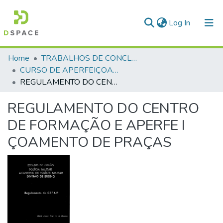
(current)
Log In
Communities & Collections
Home
TRABALHOS DE CONCLUSÃO DE CURSO - CAO (CURSO DE APERFEIÇOAMENTO DE OFICIAIS)
CURSO DE APERFEIÇOAMENTO DE OFICIAIS - CAO - 1992
All of DSpace
REGULAMENTO DO CENTRO DE FORMAÇÃO E APERFE I ÇOAMENTO DE PRAÇAS
Statistics
REGULAMENTO DO CENTRO
DE FORMAÇÃO E APERFE I
ÇOAMENTO DE PRAÇAS