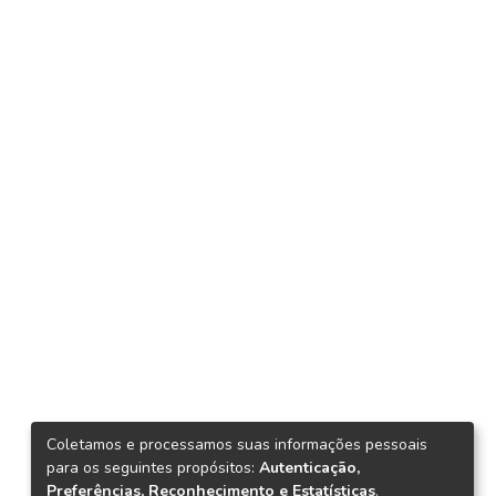
Coletamos e processamos suas informações pessoais
para os seguintes propósitos:
Autenticação,
Preferências, Reconhecimento e Estatísticas
.