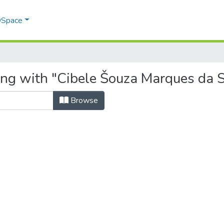
 DSpace
ing with "Cibele Šouza Marques da S
Browse