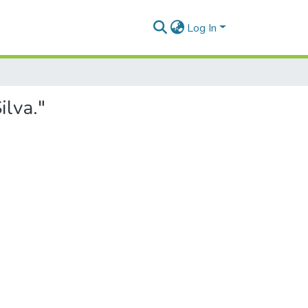
Log In
ilva."