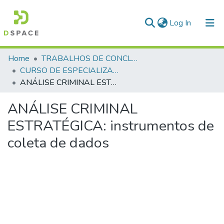
(current)
Log In
Communities & Collections
Home
TRABALHOS DE CONCLUSÃO DE CURSO - CEGESP (CURSO DE ESPECIALIZAÇÃO EM GERENCIAMENTO EM SEGURANÇA PÚBLICA)
CURSO DE ESPECIALIZAÇÃO EM GERENCIAMENTO EM SEGURANÇA PÚBLICA - CEGESP - 2008
All of DSpace
ANÁLISE CRIMINAL ESTRATÉGICA: instrumentos de coleta de dados
Statistics
ANÁLISE CRIMINAL
ESTRATÉGICA: instrumentos de
coleta de dados