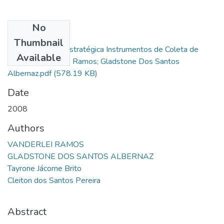
No
Files
Thumbnail
Análise Criminal Estratégica Instrumentos de Coleta de
Available
Dados - Vanderlei Ramos; Gladstone Dos Santos
Albernaz.pdf
(578.19 KB)
Date
2008
Authors
VANDERLEI RAMOS
GLADSTONE DOS SANTOS ALBERNAZ
Tayrone Jácome Brito
Cleiton dos Santos Pereira
Abstract