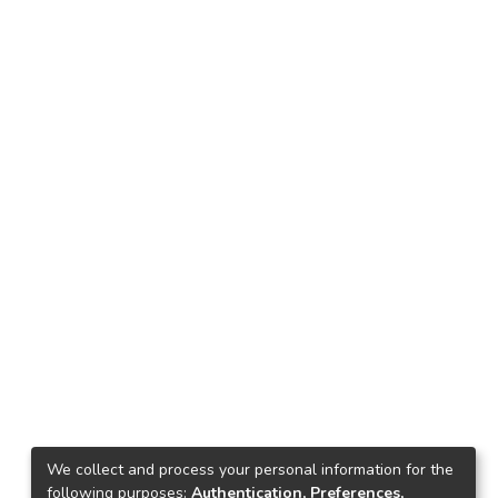
We collect and process your personal information for the
following purposes:
Authentication, Preferences,