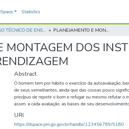
 DSpace
Statistics
CURSO TÉCNICO DE ENSINO - CTE - 1991
PLANEJAMENTO E MONTAGEM DOS INSTRUMENTOS DE MEDIDAS DA APRENDIZAGEM
E MONTAGEM DOS INS
RENDIZAGEM
Abstract
O homem tem por hábito o exercício da autoavaliação, b
de seus semelhantes, ainda que das cousas pouco signific
precípuo de repetir o bom e refugar ou mesmo refutar o
assim, a cada avaliação, as bases de seu desenvolvimento
URI
https://dspace.pm.go.gov.br/handle/123456789/5180