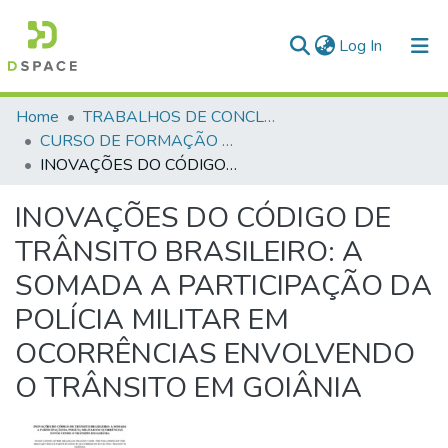
(current)
Log In
Communities & Collections
Home
TRABALHOS DE CONCLUSÃO DE CURSO - CFP (CURSO DE FORMAÇÃO DE PRAÇAS)
CURSO DE FORMAÇÃO DE PRAÇAS - CFP - 2018
All of DSpace
INOVAÇÕES DO CÓDIGO DE TRÂNSITO BRASILEIRO: A SOMADA A PARTICIPAÇÃO DA POLÍCIA MILITAR EM OCORRÊNCIAS ENVOLVENDO O TRÂNSITO EM GOIÂNIA
Statistics
INOVAÇÕES DO CÓDIGO DE
TRÂNSITO BRASILEIRO: A
SOMADA A PARTICIPAÇÃO DA
POLÍCIA MILITAR EM
OCORRÊNCIAS ENVOLVENDO
O TRÂNSITO EM GOIÂNIA