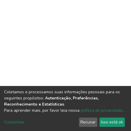
Coletamos e processamos suas informações pessoais para os
seguintes propósitos:
Autenticação, Preferências,
Reconhecimento e Estatísticas
.
Para aprender mais, por favor leia nossa
política de privacidade
.
DSpace software
copyright © 2002-2026
LYRASIS
Cookie
Privacy
End User
Send
Customizar
Recusar
Isso está ok
settings
policy
Agreement
Feedback