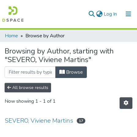
(current)
Log In
Communities & Collections
Home
Browse by Author
All of DSpace
Browsing by Author, starting with
"SEVERO, Viviene Martins"
Browse
All browse results
Now showing
1 - 1 of 1
SEVERO, Viviene Martins
17