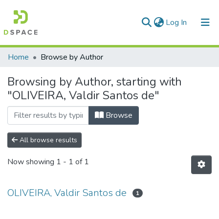
(current)
Log In
Communities & Collections
Home
Browse by Author
All of DSpace
Browsing by Author, starting with
"OLIVEIRA, Valdir Santos de"
Browse
All browse results
Now showing
1 - 1 of 1
OLIVEIRA, Valdir Santos de
1