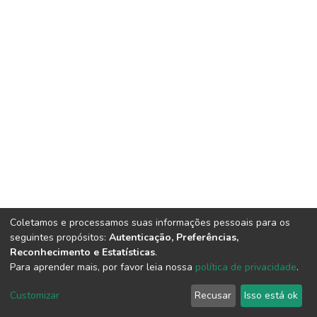
Coletamos e processamos suas informações pessoais para os
seguintes propósitos:
Autenticação, Preferências,
Reconhecimento e Estatísticas
.
Para aprender mais, por favor leia nossa
política de privacidade
.
DSpace software
copyright © 2002-2026
LYRASIS
Cookie
Privacy
End User
Send
Customizar
Recusar
Isso está ok
settings
policy
Agreement
Feedback