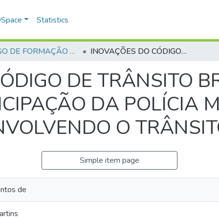
 DSpace
Statistics
CURSO DE FORMAÇÃO DE PRAÇAS - CFP - 2018
INOVAÇÕES DO CÓDIGO DE TRÂNSITO BRASILEIRO: A SOMADA A PARTICIPAÇÃO DA POLÍCIA MILITAR EM OCORRÊNCIAS ENVOLVENDO O TRÂNSITO EM GOIÂNIA
ÓDIGO DE TRÂNSITO BR
CIPAÇÃO DA POLÍCIA M
NVOLVENDO O TRÂNSIT
Simple item page
antos de
rtins