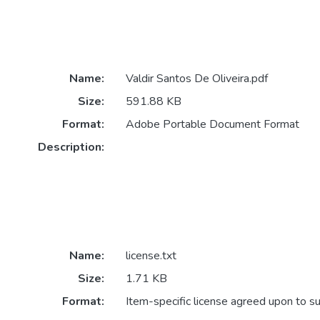
Name:
Valdir Santos De Oliveira.pdf
Size:
591.88 KB
Format:
Adobe Portable Document Format
Description:
Name:
license.txt
Size:
1.71 KB
Format:
Item-specific license agreed upon to s