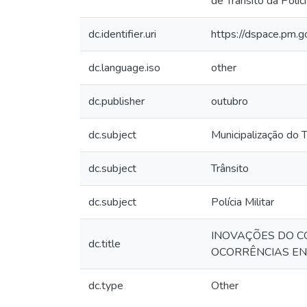
de Trânsito da Políc
dc.identifier.uri
https://dspace.pm.
dc.language.iso
other
dc.publisher
outubro
dc.subject
Municipalização do T
dc.subject
Trânsito
dc.subject
Polícia Militar
INOVAÇÕES DO CÓ
dc.title
OCORRÊNCIAS EN
dc.type
Other