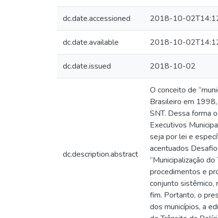
dc.date.accessioned
2018-10-02T14:1
dc.date.available
2018-10-02T14:1
dc.date.issued
2018-10-02
O conceito de “munic
Brasileiro em 1998,
SNT. Dessa forma os
Executivos Municipai
seja por lei e espec
acentuados Desafios
dc.description.abstract
“Municipalização do
procedimentos e pr
conjunto sistêmico, 
fim. Portanto, o pre
dos municípios, a e