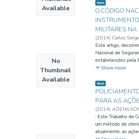
integração do conhe
Item
Available
há iniciativas no g
O CÓDIGO NAC
permitindo assim a 
INSTRUMENTO 
violência e à crimin
MILITARES NA
dificuldades enfren
(
2014
)
Carlos Sergi
Este artigo, decorre
Nacional de Seguran
No
estabelecidos pela 
segurança contra inc
Show more
Thumbnail
Corpos de Bombeiros
Available
Contextualiza as atr
Item
Corpos de Bombeiros
POLICIAMENTO
contra incêndio e Pâ
PARA AS AÇÕE
as diretrizes estrat
(
2014
)
ADENILSO
Corpos de Bombeiros 
: Este Trabalho de 
atividade constituci
um método de otimiza
atualmente, as açõe