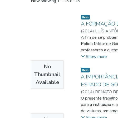
Recent Submissions
Now showing
1 - 13 of 13
Item
A FORMAÇÃO D
(
2014
)
LUÍS ANTÔ
A fim de se problem
Polícia Militar de 
professores a questi
Sendo seus resultado
Show more
porcentagens, estab
No
ofertado pela institu
Item
Thumbnail
formação continuada 
A IMPORTÂNCI
Available
ESTADO DE GO
(
2014
)
RENATO B
O presente trabalho
para a instituição e
de viaturas, armame
histórico da criaçã
Show more