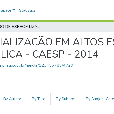
 DSpace
Statistics
CURSO DE ESPECIALIZAÇÃO EM ALTOS ESTUDOS EM SEGURANÇA PÚBLICA - CAESP - 2014
IALIZAÇÃO EM ALTOS 
ICA - CAESP - 2014
ace.pm.go.gov.br/handle/123456789/4729
By Author
By Title
By Subject
By Subject Cat