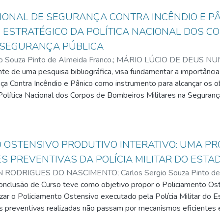
cimento produzido pelos órgãos do sistema de inteligência de seg
overno federal e em alguns estados visando à integração e o comp
IONAL DE SEGURANÇA CONTRA INCÊNDIO E P
geração e gestão de conhecimentos essenciais nas ações de pre
ESTRATÉGICO DA POLÍTICA NACIONAL DOS C
alidade. Discutiu-se ainda, com gestores do Sistema de Inteligênc
 SEGURANÇA PÚBLICA
tadas por eles, na busca de dados e informações para a produção
o Souza Pinto de Almeida Franco.
;
MÁRIO LÚCIO DE DEUS NU
nte de uma pesquisa bibliográfica, visa fundamentar a importânc
ça Contra Incêndio e Pânico como instrumento para alcançar os ob
Política Nacional dos Corpos de Bombeiros Militares na Segurança
êndio e pânico. Discorre sobre os serviços de segurança contra in
 Militares e apresenta as legislações correlatas que dão supedâ
ibuições da Liga Nacional dos Corpos de Bombeiros Militares e ap
 Militares na Segurança Pública, destacando os objetivos estra
 OSTENSIVO PRODUTIVO INTERATIVO: UMA PR
nico. Conclui que a instituição de um Código Nacional de Seguran
S PREVENTIVAS DA POLÍCIA MILITAR DO ESTA
égicas de integração, universalização, padronização e otimização d
N RODRIGUES DO NASCIMENTO
;
Carlos Sergio Souza Pinto d
Militares no texto da Poítica Nacional, cria a base legal coerciti
Conclusão de Curso teve como objetivo propor o Policiamento Os
onal de segurança pública, e promove um serviço mais eficiente à s
r o Policiamento Ostensivo executado pela Polícia Militar do Es
s preventivas realizadas não passam por mecanismos eficientes e 