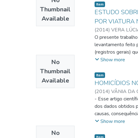
No
critérios exigidos p
pesquisa. O resultad
Item
Thumbnail
Campanha das Cidades
ESTUDO SOBRE
Available
conhecendo o risco 
POR VIATURA
“Construindo Cidade
(
2014
)
VERA LÚCI
O presente trabalho
levantamento feito 
(registros gerais) q
os números de cadas
Show more
No
de diversas patente
Thumbnail
(aposentar-seiam).
Item
Available
órgão contratante, c
HOMICÍDIOS N
oficiais comandantes
(
2014
)
VÂNIA DA 
Militar), com sede 
- Esse artigo científ
campo resultasse na
dos dados obtidos p
aproximados de 30% 
causas, consequênci
das ações da PMGO,
órgãos competentes.
Show more
anteriormente utili
este trabalho, o mé
No
as viaturas ficam es
bibliográfica posto 
Item