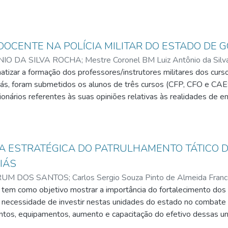
OCENTE NA POLÍCIA MILITAR DO ESTADO DE G
NIO DA SILVA ROCHA
;
Mestre Coronel BM Luiz Antônio da Silv
atizar a formação dos professores/instrutores militares dos cur
Goiás, foram submetidos os alunos de três cursos (CFP, CFO e CA
onários referentes às suas opiniões relativas às realidades de ens
s interpretados a partir de teóricos da educação brasileira e ex
elecendo-se relações entre as carências cognitivas e didáticas 
ição e, além disso, a ausência de rigor na escolha profissional, alia
e especialização na área de docência para seus professores /inst
A ESTRATÉGICA DO PATRULHAMENTO TÁTICO DA
IÁS
RUM DOS SANTOS
;
Carlos Sergio Souza Pinto de Almeida Franc
 tem como objetivo mostrar a importância do fortalecimento dos
 a necessidade de investir nestas unidades do estado no combate 
ntos, equipamentos, aumento e capacitação do efetivo dessas un
o do patrulhamento tático em Goiás, da ROTA, das Rondas Ostensi