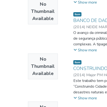
atividade profission
Show more
No
perdendo o nosso foc
preconceito em rela
cadência de respons
Thumbnail
fragilizados. Uma p
Item
reunião de trabalho
Available
seletivo da força, é
BANCO DE DAD
para atingirem tais 
cenários de atuação 
(
2014
)
NEIDE MAR
O avanço da crimina
de segurança pública
complexas. A tipag
ferramentas que pos
Show more
violência sexual. Dia
No
rapidamente informaç
Item
Thumbnail
não identificados. 
CONSTRUINDO 
Available
investigar dos labor
(
2014
)
Major PM Ho
bancos de dados de 
Este trabalho tem p
método eficiente de
“Construindo Cidade
crescente que as in
desastres naturais e
Rede Integrada de B
mitigação, resposta 
Show more
Federal nº 12.654/1
caminho metodológico