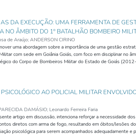
tiu-se os termos da Portaria nº 975/2001 - PM/1, que estabelec
dade de algumas adequações com a derrogação de alguns artigo
cada como unidade que tem recebido investimentos expressivos 
INAS DA EXECUÇÃO: UMA FERRAMENTA DE GES
resultados eficazes de produtividade operacional. Por fim, suge
 NO ÂMBITO DO 1º BATALHÃO BOMBEIRO MILIT
uipes táticas no interior do estado, pois foi verificada a necessida
osa de Araújo
;
ANDERSON CIRINO
que estão em desconformidade com a legislação em vigor.
omover uma abordagem sobre a importância de uma gestão estrat
ilitar com sede em Goiânia Goiás, com foco em disciplinar no â
égico do Corpo de Bombeiros Militar do Estado de Goiás (2012- 
s pela Instituição. Raramente as empresas e organizações fracas
pela ineficiência em disciplinar a execução da estratégia. Basead
ecução: Primeiro foque no crucialmente importante onde todos o
dos com o planejamento estratégico da Instituição, opinam sobre 
PSICOLÓGICO AO POLICIAL MILITAR ENVOLVID
ionalmente a alcançarem as metas a serem atingidas, sendo nest
ue nas medidas de direção criando mecanismos, ou seja, ações pr
PARECIDA DAMÁSIO
;
Leonardo Ferreira Faria
ente artigo em discussão, intenciona reforçar a necessidade dos 
ela equipe. Terceira disciplina da execução é manter um placar en
ontos diretos com arma de fogo, resultando em óbitos/lesões dos
o como principal objetivo motivar as pessoas a vencerem, nos p
liação psicológica para serem acompanhados adequadamente e pa
e de forma clara, objetiva, concisa e envolvente de forma que 