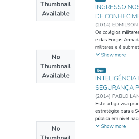
maior visibilidade),
Thumbnail
científicos e ampar
INGRESSO NOS
dividida comportan
Available
em que todas as inst
DE CONHECIM
Policial Militar) – 
métodos e articulaç
(
2014
)
EDMILSON 
com grande fluxo de
Os colégios militare
mapeados, discrimin
e das Forças Armadas
cartões-programa es
militares e é subme
deveriam fornecer e
sentimento maior de a
Show more
No
apto à vida social. 
Thumbnail
sorteio de vagas, v
Item
Available
própria instituição,
INTELIGÊNCIA
pretendida vaga, ai
SEGURANÇA P
estudos.
(
2014
)
PABLO LA
Este artigo visa pr
estratégica para a 
pública em nível nac
aborda aspectos de
Show more
No
segurança pública. A
Thumbnail