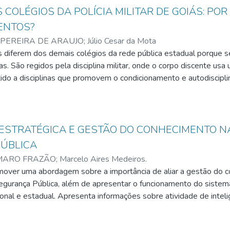
 nesse passo, toda a área geográfica comercial sob a jurisdição do 
ando-se nas doutrinas e pesquisas científicas especializadas n
 COLÉGIOS DA POLÍCIA MILITAR DE GOIÁS: PO
do outra OPM (Organização
ituições integrantes do sistema de justiça e responsáveis pela 
ENTOS?
9ª CIPM (Companhia Independente de Polícia Militar)), avenidas, cor
ão que garantam a efetividade das investigações nos crimes de h
PEREIRA DE ARAUJO
;
Júlio Cesar da Mota
 pessoas e veículos, foram
s diferem dos demais colégios da rede pública estadual porque se
ando os pontos de estacionamento, primários ou secundários, se
. São regidos pela disciplina militar, onde o corpo discente us
pecíficos, que podem ser utilizados sem nenhuma correção. Assi
tido a disciplinas que promovem o condicionamento e autodiscipl
stratégias de emprego de tropa diante do panorama acima descr
mor a Pátria, disciplina consciente, respeito às tradições e direi
A pesquisa está totalmente focada na observação à forma que os c
isto que para uma grande maioria não é vista como democrática, 
 pois é importante lembrar que o aluno carente e interessado não
 ESTRATÉGICA E GESTÃO DO CONHECIMENTO N
nda mais porque ele fica totalmente a mercê de uma “sorte” e não
ÚBLICA
MARO FRAZÃO
;
Marcelo Aires Medeiros.
omover uma abordagem sobre a importância de aliar a gestão do c
Segurança Pública, além de apresentar o funcionamento do sistema
ional e estadual. Apresenta informações sobre atividade de intel
 tecnologia da informação como apoio a implementação da gestã
 gestão do conhecimento pode ser muito útil para a atividade de 