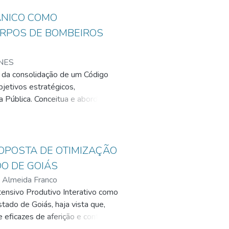
urança pública. Verificou-se que
artilhamento de informações
ÂNICO COMO
venção e no enfrentamento à
ORPOS DE BOMBEIROS
ia de Segurança Pública as
 do conhecimento.
NES
ia da consolidação de um Código
jetivos estratégicos,
 Pública. Conceitua e aborda a
cêndio e pânico realizados pelos
neo à realização dos serviços.
resenta a Política Nacional dos
tégicos voltados para a segurança
OPOSTA DE OTIMIZAÇÃO
ça Contra Incêndio e Pânico atende
DO DE GOIÁS
os serviços, legitimadas pelos
e Almeida Franco
va para o exercício pleno da sua
tensivo Produtivo Interativo como
ociedade brasileira.
tado de Goiás, haja vista que,
eficazes de aferição e controle.