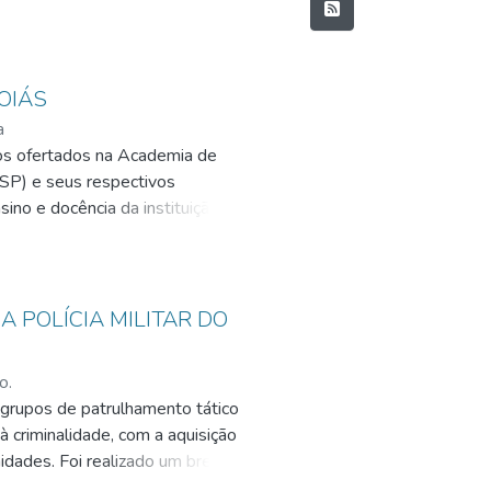
OIÁS
a
sos ofertados na Academia de
ESP) e seus respectivos
ino e docência da instituição.
postos em gráficos e
que estudantes notam no ensino
da à falta de incentivos à
rutores.
 POLÍCIA MILITAR DO
o.
 grupos de patrulhamento tático
à criminalidade, com a aquisição
idades. Foi realizado um breve
vas Tática Metropolitana.