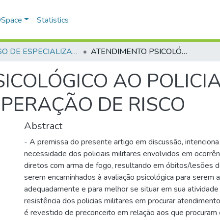
 DSpace
Statistics
CURSO DE ESPECIALIZAÇÃO EM ALTOS ESTUDOS EM SEGURANÇA PÚBLICA - CAESP - 2014
ATENDIMENTO PSICOLÓGICO AO POLICIAL MILITAR ENVOLVIDO EM OPERAÇÃO DE RISCO
ICOLÓGICO AO POLICIA
PERAÇÃO DE RISCO
Abstract
- A premissa do presente artigo em discussão, intenciona 
necessidade dos policiais militares envolvidos em ocorrên
diretos com arma de fogo, resultando em óbitos/lesões dos
serem encaminhados à avaliação psicológica para serem
adequadamente e para melhor se situar em sua atividade 
resistência dos policias militares em procurar atendiment
é revestido de preconceito em relação aos que procuram 