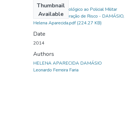
Files
Thumbnail
Atendimento Psicológico ao Policial Militar
Available
envolvido em Operação de Risco - DAMÁSIO,
Helena Aparecida.pdf
(224.27 KB)
Date
2014
Authors
HELENA APARECIDA DAMÁSIO
Leonardo Ferreira Faria