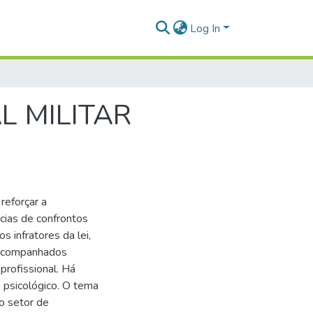
Log In
L MILITAR
reforçar a
cias de confrontos
 infratores da lei,
 acompanhados
profissional. Há
o psicológico. O tema
o setor de