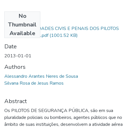
No
Files
Thumbnail
RESPONSABILIDADES CIVIS E PENAIS DOS PILOTOS
Available
DE SEGURANÇA.pdf
(1001.52 KB)
Date
2013-01-01
Authors
Alessandro Arantes Neres de Sousa
Silvana Rosa de Jesus Ramos
Abstract
Os PILOTOS DE SEGURANÇA PÚBLICA, são em sua
pluralidade policiais ou bombeiros, agentes públicos que no
âmbito de suas instituições, desenvolvem a atividade aérea