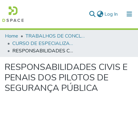
(current)
Log In
Communities & Collections
Home
TRABALHOS DE CONCLUSÃO DE CURSO - CEGESP (CURSO DE ESPECIALIZAÇÃO EM GERENCIAMENTO EM SEGURANÇA PÚBLICA)
CURSO DE ESPECIALIZAÇÃO EM GERENCIAMENTO EM SEGURANÇA PÚBLICA - CEGESP - 2013 - 2
All of DSpace
RESPONSABILIDADES CIVIS E PENAIS DOS PILOTOS DE SEGURANÇA PÚBLICA
Statistics
RESPONSABILIDADES CIVIS E
PENAIS DOS PILOTOS DE
SEGURANÇA PÚBLICA