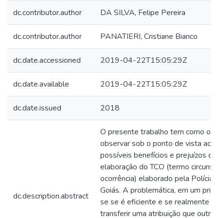
dc.contributor.author
DA SILVA, Felipe Pereira
dc.contributor.author
PANATIERI, Cristiane Bianco
dc.date.accessioned
2019-04-22T15:05:29Z
dc.date.available
2019-04-22T15:05:29Z
dc.date.issued
2018
O presente trabalho tem como objet
observar sob o ponto de vista aca
possíveis benefícios e prejuízos c
elaboração do TCO (termo circunst
ocorrência) elaborado pela Polícia 
Goiás. A problemática, em um prim
dc.description.abstract
se se é eficiente e se realmente v
transferir uma atribuição que outror