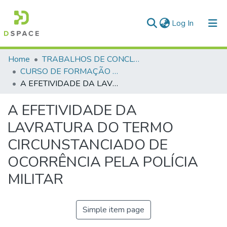
(current)
Log In
Communities & Collections
Home
TRABALHOS DE CONCLUSÃO DE CURSO - CFP (CURSO DE FORMAÇÃO DE PRAÇAS)
CURSO DE FORMAÇÃO DE PRAÇAS - CFP - 2018
All of DSpace
A EFETIVIDADE DA LAVRATURA DO TERMO CIRCUNSTANCIADO DE OCORRÊNCIA PELA POLÍCIA MILITAR
Statistics
A EFETIVIDADE DA
LAVRATURA DO TERMO
CIRCUNSTANCIADO DE
OCORRÊNCIA PELA POLÍCIA
MILITAR
Simple item page