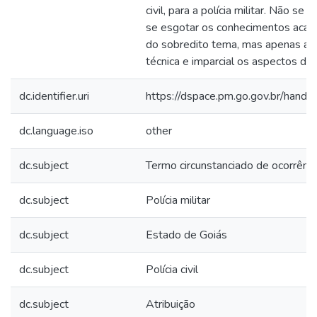
civil, para a polícia militar. Não se
se esgotar os conhecimentos acad
do sobredito tema, mas apenas ana
técnica e imparcial os aspectos de
dc.identifier.uri
https://dspace.pm.go.gov.br/han
dc.language.iso
other
dc.subject
Termo circunstanciado de ocorrênci
dc.subject
Polícia militar
dc.subject
Estado de Goiás
dc.subject
Polícia civil
dc.subject
Atribuição