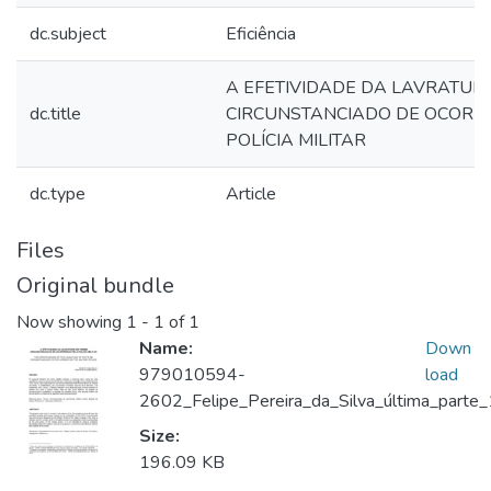
dc.subject
Eficiência
A EFETIVIDADE DA LAVRATUR
dc.title
CIRCUNSTANCIADO DE OCORR
POLÍCIA MILITAR
dc.type
Article
Files
Original bundle
Now showing
1 - 1 of 1
Name:
Down
979010594-
load
2602_Felipe_Pereira_da_Silva_última_par
Size:
196.09 KB