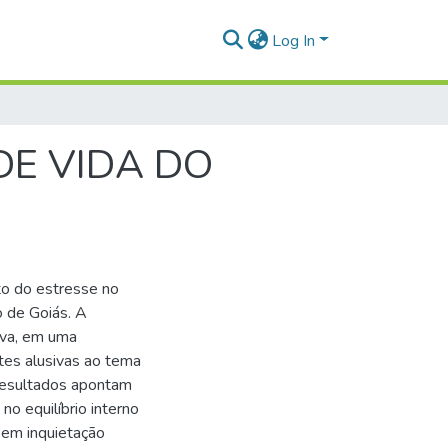
Log In
DE VIDA DO
to do estresse no
o de Goiás. A
iva, em uma
ntes alusivas ao tema
 resultados apontam
o equilíbrio interno
 em inquietação