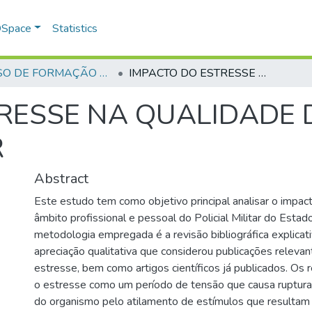
 DSpace
Statistics
CURSO DE FORMAÇÃO DE PRAÇAS - CFP - 2018
IMPACTO DO ESTRESSE NA QUALIDADE DE VIDA DO POLICIAL MILITAR
RESSE NA QUALIDADE 
R
Abstract
Este estudo tem como objetivo principal analisar o impac
âmbito profissional e pessoal do Policial Militar do Estad
metodologia empregada é a revisão bibliográfica explicat
apreciação qualitativa que considerou publicações releva
estresse, bem como artigos científicos já publicados. Os
o estresse como um período de tensão que causa ruptura n
do organismo pelo atilamento de estímulos que resultam