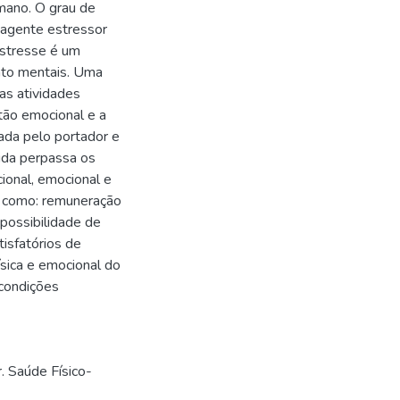
mano. O grau de
 agente estressor
estresse é um
nto mentais. Uma
as atividades
tão emocional e a
ada pelo portador e
vida perpassa os
cional, emocional e
s como: remuneração
 possibilidade de
tisfatórios de
ica e emocional do
 condições
r. Saúde Físico-