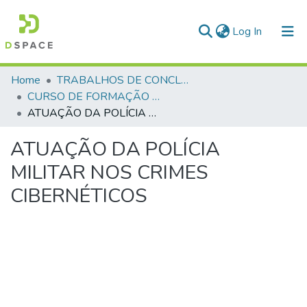
(current)
Log In
Communities & Collections
Home
TRABALHOS DE CONCLUSÃO DE CURSO - CFO (CURSO DE FORMAÇÃO DE OFICIAIS)
CURSO DE FORMAÇÃO DE OFICIAIS - 47ª TURMA CFO – ASPIRANTES - 2025
All of DSpace
ATUAÇÃO DA POLÍCIA MILITAR NOS CRIMES CIBERNÉTICOS
Statistics
ATUAÇÃO DA POLÍCIA
MILITAR NOS CRIMES
CIBERNÉTICOS