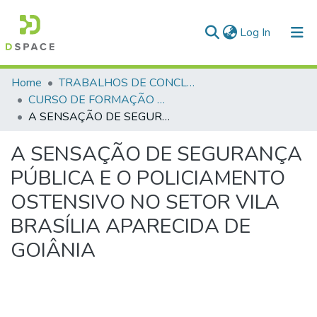
(current)
Log In
Communities & Collections
Home
TRABALHOS DE CONCLUSÃO DE CURSO - CFP (CURSO DE FORMAÇÃO DE PRAÇAS)
CURSO DE FORMAÇÃO DE PRAÇAS - CFP - 2023
All of DSpace
A SENSAÇÃO DE SEGURANÇA PÚBLICA E O POLICIAMENTO OSTENSIVO NO SETOR VILA BRASÍLIA APARECIDA DE GOIÂNIA
Statistics
A SENSAÇÃO DE SEGURANÇA
PÚBLICA E O POLICIAMENTO
OSTENSIVO NO SETOR VILA
BRASÍLIA APARECIDA DE
GOIÂNIA