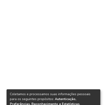
Coletamos e processamos suas informações pessoais
para os seguintes propósitos:
Autenticação,
Preferências, Reconhecimento e Estatísticas
.