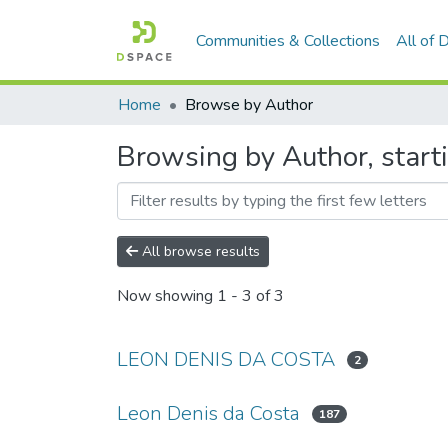
Communities & Collections
All of
Home
Browse by Author
Browsing by Author, start
All browse results
Now showing
1 - 3 of 3
LEON DENIS DA COSTA
2
Leon Denis da Costa
187