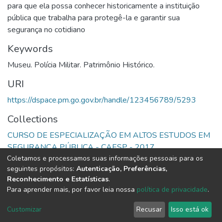
para que ela possa conhecer historicamente a instituição
pública que trabalha para protegê-la e garantir sua
segurança no cotidiano
Keywords
Museu. Polícia Militar. Patrimônio Histórico.
URI
https://dspace.pm.go.gov.br/handle/123456789/5293
Collections
CURSO DE ESPECIALIZAÇÃO EM ALTOS ESTUDOS EM
SEGURANÇA PÚBLICA - CAESP - 2017
Coletamos e processamos suas informações pessoais para os
seguintes propósitos:
Autenticação, Preferências,
Full item page
Reconhecimento e Estatísticas
.
Para aprender mais, por favor leia nossa
política de privacidade
.
DSpace software
copyright © 2002-2026
LYRASIS
Cookie
Privacy
End User
Send
Customizar
Recusar
Isso está ok
settings
policy
Agreement
Feedback