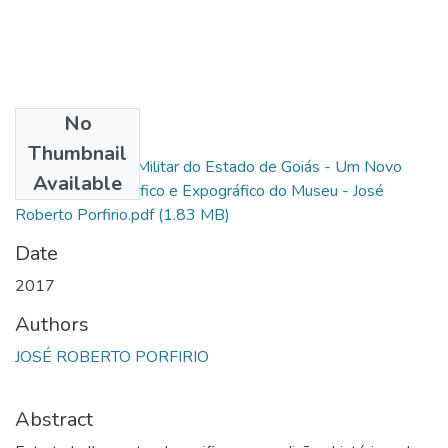
No
Files
Thumbnail
Museu da Polícia Militar do Estado de Goiás - Um Novo
Available
Arranjo Museográfico e Expográfico do Museu - José
Roberto Porfirio.pdf
(1.83 MB)
Date
2017
Authors
JOSÉ ROBERTO PORFIRIO
Abstract