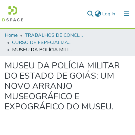
(current)
Log In
Communities & Collections
Home
TRABALHOS DE CONCLUSÃO DE CURSO - CAESP (CURSO DE ESPECIALIZAÇÃO EM ALTOS ESTUDOS EM SEGURANÇA PÚBLICA)
CURSO DE ESPECIALIZAÇÃO EM ALTOS ESTUDOS EM SEGURANÇA PÚBLICA - CAESP - 2017
All of DSpace
MUSEU DA POLÍCIA MILITAR DO ESTADO DE GOIÁS: UM NOVO ARRANJO MUSEOGRÁFICO E EXPOGRÁFICO DO MUSEU.
Statistics
MUSEU DA POLÍCIA MILITAR
DO ESTADO DE GOIÁS: UM
NOVO ARRANJO
MUSEOGRÁFICO E
EXPOGRÁFICO DO MUSEU.