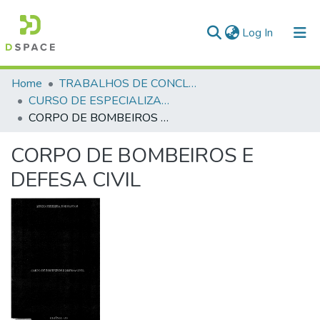
(current)
Log In
Communities & Collections
Home
TRABALHOS DE CONCLUSÃO DE CURSO - CAESP (CURSO DE ESPECIALIZAÇÃO EM ALTOS ESTUDOS EM SEGURANÇA PÚBLICA)
CURSO DE ESPECIALIZAÇÃO EM ALTOS ESTUDOS EM SEGURANÇA PÚBLICA - CAESP - 2006
All of DSpace
CORPO DE BOMBEIROS E DEFESA CIVIL
Statistics
CORPO DE BOMBEIROS E
DEFESA CIVIL