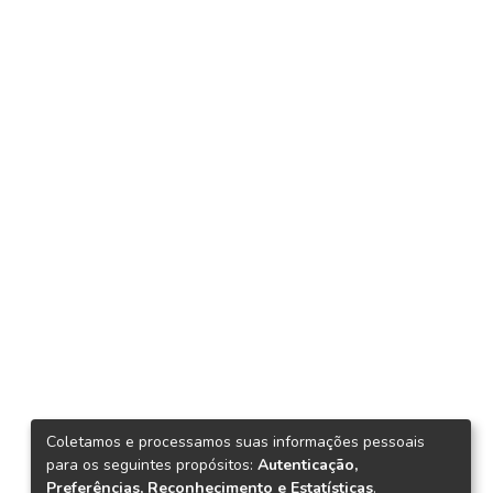
Coletamos e processamos suas informações pessoais
para os seguintes propósitos:
Autenticação,
Preferências, Reconhecimento e Estatísticas
.