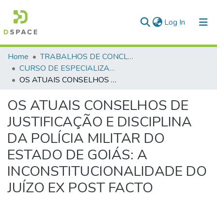
(current)
Log In
Communities & Collections
Home
TRABALHOS DE CONCLUSÃO DE CURSO - CEGESP (CURSO DE ESPECIALIZAÇÃO EM GERENCIAMENTO EM SEGURANÇA PÚBLICA)
CURSO DE ESPECIALIZAÇÃO EM GERENCIAMENTO EM SEGURANÇA PÚBLICA - CEGESP - 2007
All of DSpace
OS ATUAIS CONSELHOS DE JUSTIFICAÇÃO E DISCIPLINA DA POLÍCIA MILITAR DO ESTADO DE GOIÁS: A INCONSTITUCIONALIDADE DO JUÍZO EX POST FACTO
Statistics
OS ATUAIS CONSELHOS DE
JUSTIFICAÇÃO E DISCIPLINA
DA POLÍCIA MILITAR DO
ESTADO DE GOIÁS: A
INCONSTITUCIONALIDADE DO
JUÍZO EX POST FACTO