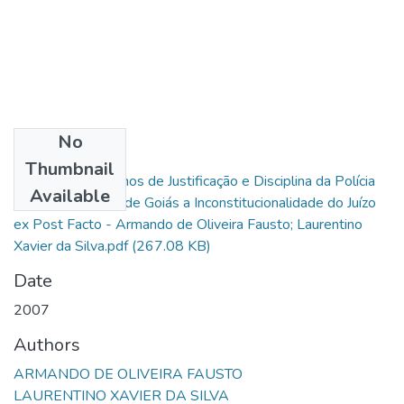
No
Files
Thumbnail
Os Atuais Conselhos de Justificação e Disciplina da Polícia
Available
Militar do Estado de Goiás a Inconstitucionalidade do Juízo
ex Post Facto - Armando de Oliveira Fausto; Laurentino
Xavier da Silva.pdf
(267.08 KB)
Date
2007
Authors
ARMANDO DE OLIVEIRA FAUSTO
LAURENTINO XAVIER DA SILVA