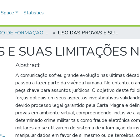
 DSpace
Statistics
CURSO DE FORMAÇÃO DE PRAÇAS - CFP - 2018
USO DAS PROVAS E SUAS LIMITAÇÕES NA ÁREA DIGITAL
 E SUAS LIMITAÇÕES N
Abstract
A comunicação sofreu grande evolução nas últimas década
passou a fazer parte da vivência humana. No entanto, o am
peça chave para assuntos jurídicos. O objetivo deste foi d
forças policiais em seus aspectos investigativos validand
devido processo legal garantido pela Carta Magna e delin
provas em ambiente virtual, compreendendo, inclusive a 
determinado crime militar tais como fraude eletrônica come
militares ao se utilizarem do sistema de informação da ins
o_
manipular dados em favor de si mesmo ou de terceiros, c