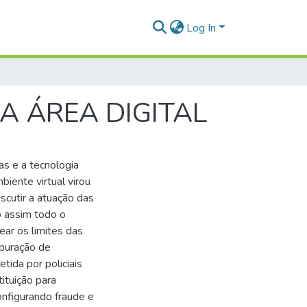
Log In
A ÁREA DIGITAL
s e a tecnologia
biente virtual virou
iscutir a atuação das
o assim todo o
ear os limites das
apuração de
tida por policiais
tituição para
onfigurando fraude e