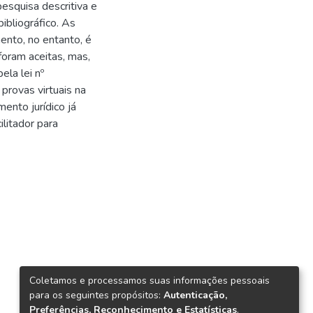
pesquisa descritiva e
ibliográfico. As
ento, no entanto, é
foram aceitas, mas,
la lei nº
provas virtuais na
ento jurídico já
ilitador para
Coletamos e processamos suas informações pessoais
para os seguintes propósitos:
Autenticação,
Preferências, Reconhecimento e Estatísticas
.