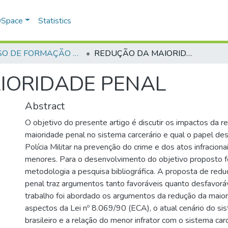
 DSpace
Statistics
CURSO DE FORMAÇÃO DE PRAÇAS - CFP - 2018
REDUÇÃO DA MAIORIDADE PENAL
IORIDADE PENAL
Abstract
O objetivo do presente artigo é discutir os impactos da r
maioridade penal no sistema carcerário e qual o papel 
Polícia Militar na prevenção do crime e dos atos infracion
menores. Para o desenvolvimento do objetivo proposto fo
metodologia a pesquisa bibliográfica. A proposta de red
penal traz argumentos tanto favoráveis quanto desfavorá
trabalho foi abordado os argumentos da redução da maior
aspectos da Lei nº 8.069/90 (ECA), o atual cenário do sis
brasileiro e a relação do menor infrator com o sistema carc