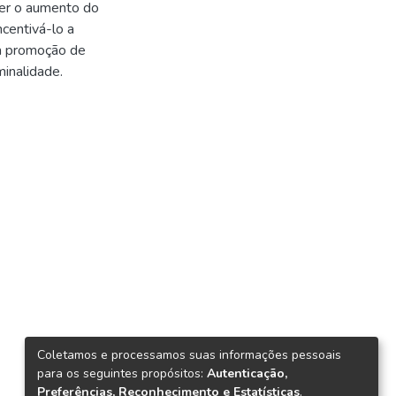
ver o aumento do
ncentivá-lo a
na promoção de
minalidade.
Coletamos e processamos suas informações pessoais
para os seguintes propósitos:
Autenticação,
Preferências, Reconhecimento e Estatísticas
.