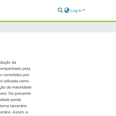
Log In
edução da
desempenhado pela
ais cometidos por
i utilizada como
ução da maioridade
veis. No presente
idade penal,
tema carcerário
erário. Assim, a