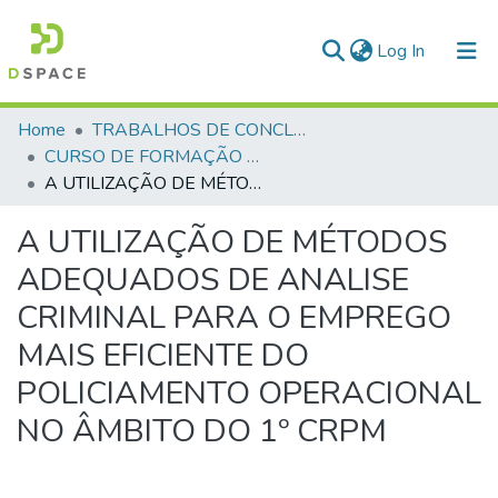
(current)
Log In
Communities & Collections
Home
TRABALHOS DE CONCLUSÃO DE CURSO - CFO (CURSO DE FORMAÇÃO DE OFICIAIS)
CURSO DE FORMAÇÃO DE OFICIAIS - 45ª TURMA CFO – ASPIRANTES - 2019
All of DSpace
A UTILIZAÇÃO DE MÉTODOS ADEQUADOS DE ANALISE CRIMINAL PARA O EMPREGO MAIS EFICIENTE DO POLICIAMENTO OPERACIONAL NO ÂMBITO DO 1º CRPM
Statistics
A UTILIZAÇÃO DE MÉTODOS
ADEQUADOS DE ANALISE
CRIMINAL PARA O EMPREGO
MAIS EFICIENTE DO
POLICIAMENTO OPERACIONAL
NO ÂMBITO DO 1º CRPM