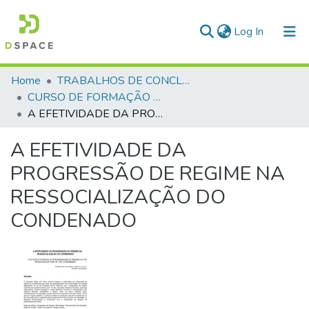
(current)
Log In
Communities & Collections
Home
TRABALHOS DE CONCLUSÃO DE CURSO - CFP (CURSO DE FORMAÇÃO DE PRAÇAS)
CURSO DE FORMAÇÃO DE PRAÇAS - CFP - 2018
All of DSpace
A EFETIVIDADE DA PROGRESSÃO DE REGIME NA RESSOCIALIZAÇÃO DO CONDENADO
Statistics
A EFETIVIDADE DA
PROGRESSÃO DE REGIME NA
RESSOCIALIZAÇÃO DO
CONDENADO