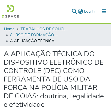
(current)
Log In
Communities & Collections
Home
TRABALHOS DE CONCLUSÃO DE CURSO - CFP (CURSO DE FORMAÇÃO DE PRAÇAS)
CURSO DE FORMAÇÃO DE PRAÇAS - CFP- 2025 - 2ª Turma
All of DSpace
A APLICAÇÃO TÉCNICA DO DISPOSITIVO ELETRÔNICO DE CONTROLE (DEC) COMO FERRAMENTA DE USO DA FORÇA NA POLÍCIA MILITAR DE GOIÁS: doutrina, legalidade e efetividade
Statistics
A APLICAÇÃO TÉCNICA DO
DISPOSITIVO ELETRÔNICO DE
CONTROLE (DEC) COMO
FERRAMENTA DE USO DA
FORÇA NA POLÍCIA MILITAR
DE GOIÁS: doutrina, legalidade
e efetividade