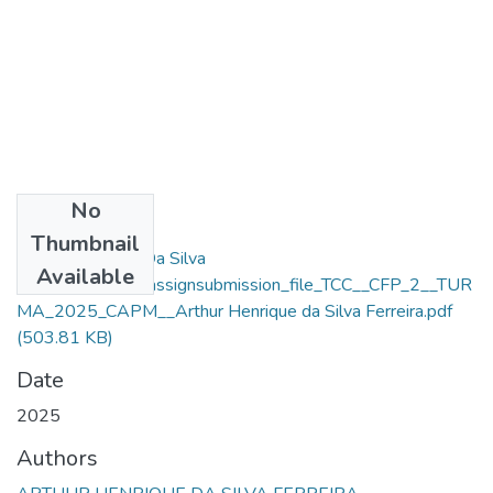
No
Files
Thumbnail
Arthur Henrique Da Silva
Available
Ferreira_76978_assignsubmission_file_TCC__CFP_2__TUR
MA_2025_CAPM__Arthur Henrique da Silva Ferreira.pdf
(503.81 KB)
Date
2025
Authors