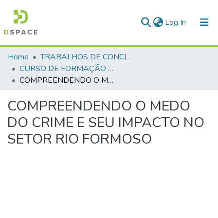
(current)
Log In
Communities & Collections
Home
TRABALHOS DE CONCLUSÃO DE CURSO - CFP (CURSO DE FORMAÇÃO DE PRAÇAS)
CURSO DE FORMAÇÃO DE PRAÇAS - CFP - 2023
All of DSpace
COMPREENDENDO O MEDO DO CRIME E SEU IMPACTO NO SETOR RIO FORMOSO
Statistics
COMPREENDENDO O MEDO
DO CRIME E SEU IMPACTO NO
SETOR RIO FORMOSO