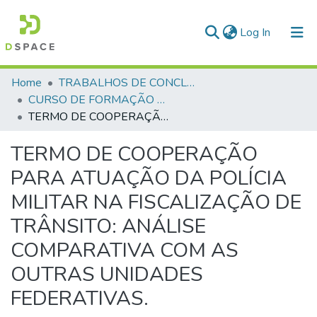
(current)
Log In
Communities & Collections
Home
TRABALHOS DE CONCLUSÃO DE CURSO - CFO (CURSO DE FORMAÇÃO DE OFICIAIS)
CURSO DE FORMAÇÃO DE OFICIAIS - 47ª TURMA CFO – ASPIRANTES - 2025
All of DSpace
TERMO DE COOPERAÇÃO PARA ATUAÇÃO DA POLÍCIA MILITAR NA FISCALIZAÇÃO DE TRÂNSITO: ANÁLISE COMPARATIVA COM AS OUTRAS UNIDADES FEDERATIVAS.
Statistics
TERMO DE COOPERAÇÃO
PARA ATUAÇÃO DA POLÍCIA
MILITAR NA FISCALIZAÇÃO DE
TRÂNSITO: ANÁLISE
COMPARATIVA COM AS
OUTRAS UNIDADES
FEDERATIVAS.