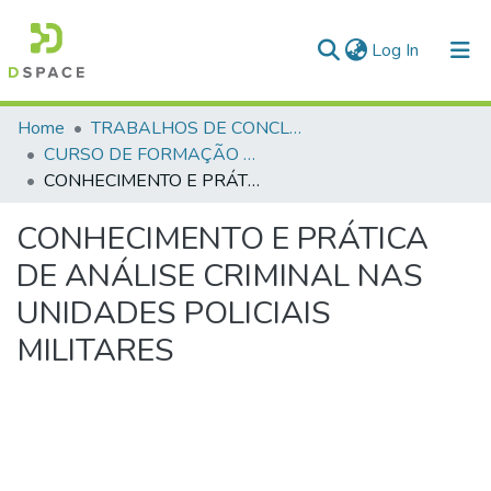
(current)
Log In
Communities & Collections
Home
TRABALHOS DE CONCLUSÃO DE CURSO - CFO (CURSO DE FORMAÇÃO DE OFICIAIS)
CURSO DE FORMAÇÃO DE OFICIAIS - 47ª TURMA CFO – ASPIRANTES - 2025
All of DSpace
CONHECIMENTO E PRÁTICA DE ANÁLISE CRIMINAL NAS UNIDADES POLICIAIS MILITARES
Statistics
CONHECIMENTO E PRÁTICA
DE ANÁLISE CRIMINAL NAS
UNIDADES POLICIAIS
MILITARES