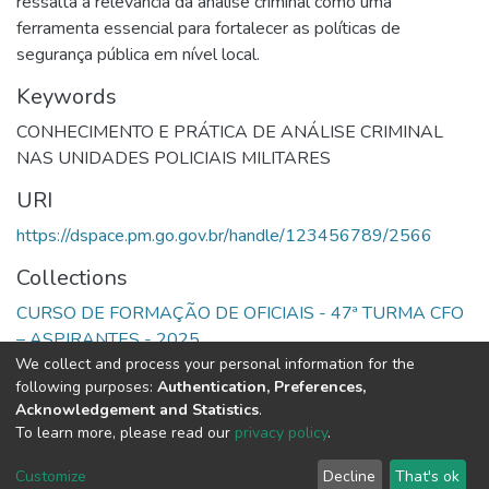
ressalta a relevância da análise criminal como uma
ferramenta essencial para fortalecer as políticas de
segurança pública em nível local.
Keywords
CONHECIMENTO E PRÁTICA DE ANÁLISE CRIMINAL
NAS UNIDADES POLICIAIS MILITARES
URI
https://dspace.pm.go.gov.br/handle/123456789/2566
Collections
CURSO DE FORMAÇÃO DE OFICIAIS - 47ª TURMA CFO
– ASPIRANTES - 2025
We collect and process your personal information for the
following purposes:
Authentication, Preferences,
Full item page
Acknowledgement and Statistics
.
To learn more, please read our
privacy policy
.
DSpace software
copyright © 2002-2026
LYRASIS
Cookie
Privacy
End User
Send
Customize
Decline
That's ok