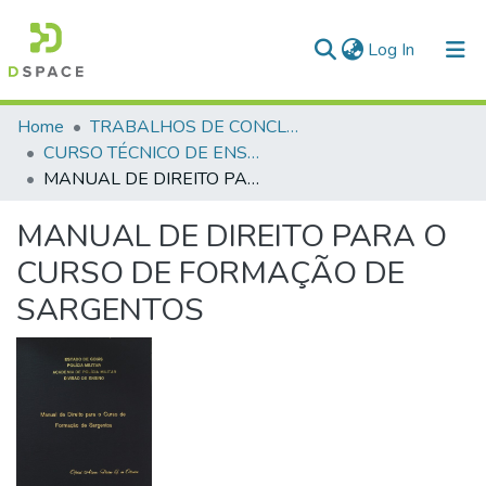
(current)
Log In
Communities & Collections
Home
TRABALHOS DE CONCLUSÃO DE CURSO - CTE (CURSO TÉCNICO DE ENSINO)
CURSO TÉCNICO DE ENSINO - CTE - 1991
All of DSpace
MANUAL DE DIREITO PARA O CURSO DE FORMAÇÃO DE SARGENTOS
Statistics
MANUAL DE DIREITO PARA O
CURSO DE FORMAÇÃO DE
SARGENTOS