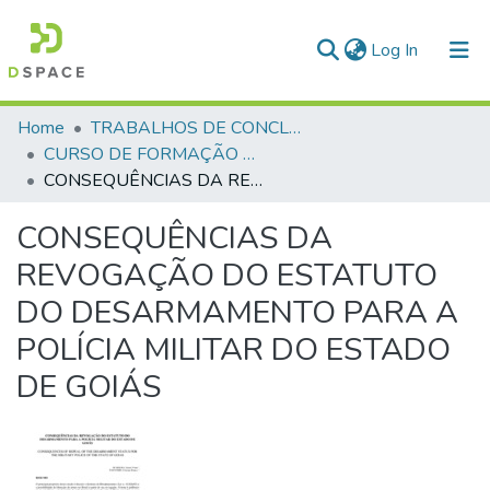
(current)
Log In
Communities & Collections
Home
TRABALHOS DE CONCLUSÃO DE CURSO - CFP (CURSO DE FORMAÇÃO DE PRAÇAS)
CURSO DE FORMAÇÃO DE PRAÇAS - CFP - 2018
All of DSpace
CONSEQUÊNCIAS DA REVOGAÇÃO DO ESTATUTO DO DESARMAMENTO PARA A POLÍCIA MILITAR DO ESTADO DE GOIÁS
Statistics
CONSEQUÊNCIAS DA
REVOGAÇÃO DO ESTATUTO
DO DESARMAMENTO PARA A
POLÍCIA MILITAR DO ESTADO
DE GOIÁS