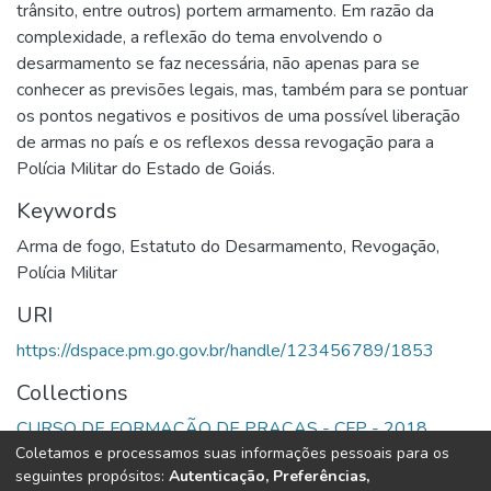
trânsito, entre outros) portem armamento. Em razão da
complexidade, a reflexão do tema envolvendo o
desarmamento se faz necessária, não apenas para se
conhecer as previsões legais, mas, também para se pontuar
os pontos negativos e positivos de uma possível liberação
de armas no país e os reflexos dessa revogação para a
Polícia Militar do Estado de Goiás.
Keywords
Arma de fogo
,
Estatuto do Desarmamento
,
Revogação
,
Polícia Militar
URI
https://dspace.pm.go.gov.br/handle/123456789/1853
Collections
CURSO DE FORMAÇÃO DE PRAÇAS - CFP - 2018
Coletamos e processamos suas informações pessoais para os
seguintes propósitos:
Autenticação, Preferências,
Full item page