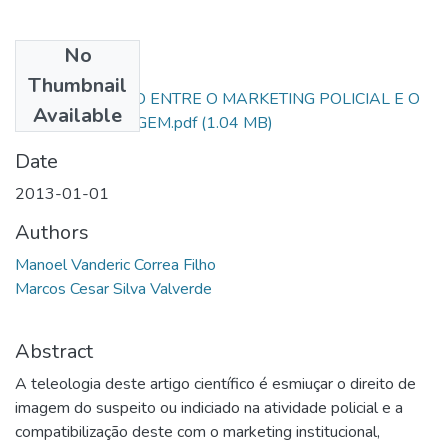
No
Files
Thumbnail
A PONDERAÇÃO ENTRE O MARKETING POLICIAL E O
Available
DIREITO DE IMAGEM.pdf
(1.04 MB)
Date
2013-01-01
Authors
Manoel Vanderic Correa Filho
Marcos Cesar Silva Valverde
Abstract
A teleologia deste artigo científico é esmiuçar o direito de
imagem do suspeito ou indiciado na atividade policial e a
compatibilização deste com o marketing institucional,