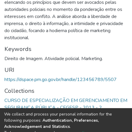
elencando os princípios que devem ser avocados pelas
autoridades policiais no momento da ponderação entre os
interesses em conflito. A análise aborda a liberdade de
imprensa, o direito à informação, a intimidade e privacidade
do cidadão, focando a hodierna política de marketing
institucional.
Keywords
Direito de Imagem. Atividade policial. Marketing.
URI
https://dspace.pm.go.gov.br/handle/123456789/5507
Collections
CURSO DE ESPECIALIZAÇÃO EM GERENCIAMENTO EM
SEGURANÇA PÚBLICA - CEGESP - 2013 - 2
We collect and process your personal information for the
following purposes:
Authentication, Preferences,
Full item page
Acknowledgement and Statistics
.