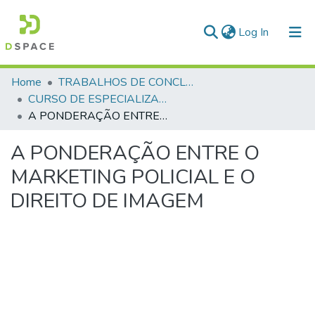
(current)
Log In
Communities & Collections
Home
TRABALHOS DE CONCLUSÃO DE CURSO - CEGESP (CURSO DE ESPECIALIZAÇÃO EM GERENCIAMENTO EM SEGURANÇA PÚBLICA)
CURSO DE ESPECIALIZAÇÃO EM GERENCIAMENTO EM SEGURANÇA PÚBLICA - CEGESP - 2013 - 2
All of DSpace
A PONDERAÇÃO ENTRE O MARKETING POLICIAL E O DIREITO DE IMAGEM
Statistics
A PONDERAÇÃO ENTRE O
MARKETING POLICIAL E O
DIREITO DE IMAGEM