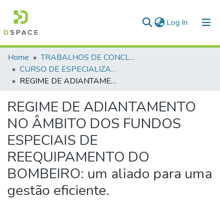
(current)
Log In
Communities & Collections
Home
TRABALHOS DE CONCLUSÃO DE CURSO - CEGESP (CURSO DE ESPECIALIZAÇÃO EM GERENCIAMENTO EM SEGURANÇA PÚBLICA)
CURSO DE ESPECIALIZAÇÃO EM GERENCIAMENTO EM SEGURANÇA PÚBLICA - CEGESP - 2024
All of DSpace
REGIME DE ADIANTAMENTO NO ÂMBITO DOS FUNDOS ESPECIAIS DE REEQUIPAMENTO DO BOMBEIRO: um aliado para uma gestão eficiente.
Statistics
REGIME DE ADIANTAMENTO
NO ÂMBITO DOS FUNDOS
ESPECIAIS DE
REEQUIPAMENTO DO
BOMBEIRO: um aliado para uma
gestão eficiente.