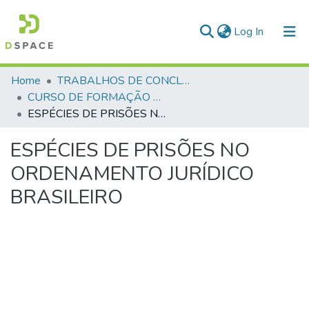
(current)
Log In
Communities & Collections
Home
TRABALHOS DE CONCLUSÃO DE CURSO - CFP (CURSO DE FORMAÇÃO DE PRAÇAS)
CURSO DE FORMAÇÃO DE PRAÇAS - CFP - 2018
All of DSpace
ESPÉCIES DE PRISÕES NO ORDENAMENTO JURÍDICO BRASILEIRO
Statistics
ESPÉCIES DE PRISÕES NO
ORDENAMENTO JURÍDICO
BRASILEIRO