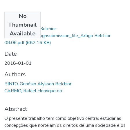
No
Files
Thumbnail
Genésio Alysson Belchior
Available
Pinto_13488_assignsubmission_file_Artigo Belchior
08.06.pdf
(682.16 KB)
Date
2018-01-01
Authors
PINTO, Genésio Alysson Belchior
CARMO, Rafael Henrique do
Abstract
O presente trabalho tem como objetivo central estudar as
concepções que norteiam os direitos de uma sociedade e os