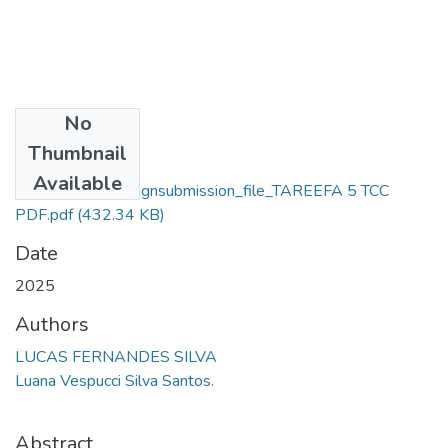
No
Files
Thumbnail
Lucas Fernandes
Available
Silva_76964_assignsubmission_file_TAREEFA 5 TCC
PDF.pdf
(432.34 KB)
Date
2025
Authors
LUCAS FERNANDES SILVA
Luana Vespucci Silva Santos.
Abstract