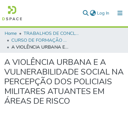
(current)
Log In
Communities & Collections
Home
TRABALHOS DE CONCLUSÃO DE CURSO - CFP (CURSO DE FORMAÇÃO DE PRAÇAS)
CURSO DE FORMAÇÃO DE PRAÇAS - CFP- 2025 - 2ª Turma
All of DSpace
A VIOLÊNCIA URBANA E A VULNERABILIDADE SOCIAL NA PERCEPÇÃO DOS POLICIAIS MILITARES ATUANTES EM ÁREAS DE RISCO
Statistics
A VIOLÊNCIA URBANA E A
VULNERABILIDADE SOCIAL NA
PERCEPÇÃO DOS POLICIAIS
MILITARES ATUANTES EM
ÁREAS DE RISCO