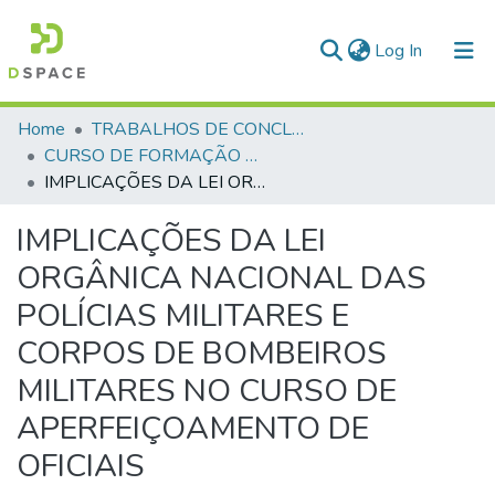
(current)
Log In
Communities & Collections
Home
TRABALHOS DE CONCLUSÃO DE CURSO - CFO (CURSO DE FORMAÇÃO DE OFICIAIS)
CURSO DE FORMAÇÃO DE OFICIAIS - 47ª TURMA CFO – ASPIRANTES - 2025
All of DSpace
IMPLICAÇÕES DA LEI ORGÂNICA NACIONAL DAS POLÍCIAS MILITARES E CORPOS DE BOMBEIROS MILITARES NO CURSO DE APERFEIÇOAMENTO DE OFICIAIS
Statistics
IMPLICAÇÕES DA LEI
ORGÂNICA NACIONAL DAS
POLÍCIAS MILITARES E
CORPOS DE BOMBEIROS
MILITARES NO CURSO DE
APERFEIÇOAMENTO DE
OFICIAIS