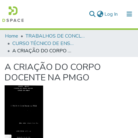
(current)
Log In
Communities & Collections
Home
TRABALHOS DE CONCLUSÃO DE CURSO - CTE (CURSO TÉCNICO DE ENSINO)
CURSO TÉCNICO DE ENSINO - CTE - 1989
All of DSpace
A CRIAÇÃO DO CORPO DOCENTE NA PMGO
Statistics
A CRIAÇÃO DO CORPO
DOCENTE NA PMGO