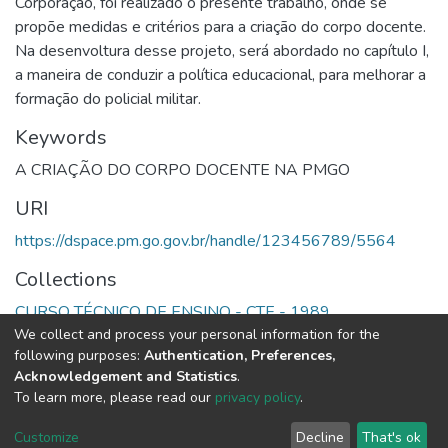
Corporação, foi realizado o presente trabalho, onde se
propõe medidas e critérios para a criação do corpo docente.
Na desenvoltura desse projeto, será abordado no capítulo I,
a maneira de conduzir a política educacional, para melhorar a
formação do policial militar.
Keywords
A CRIAÇÃO DO CORPO DOCENTE NA PMGO
URI
https://dspace.pm.go.gov.br/handle/123456789/5564
Collections
CURSO TÉCNICO DE ENSINO - CTE - 1989
We collect and process your personal information for the
following purposes:
Authentication, Preferences,
Full item page
Acknowledgement and Statistics
.
To learn more, please read our
privacy policy
.
DSpace software
copyright © 2002-2026
LYRASIS
Cookie
Privacy
End User
Send
Customize
Decline
That's ok