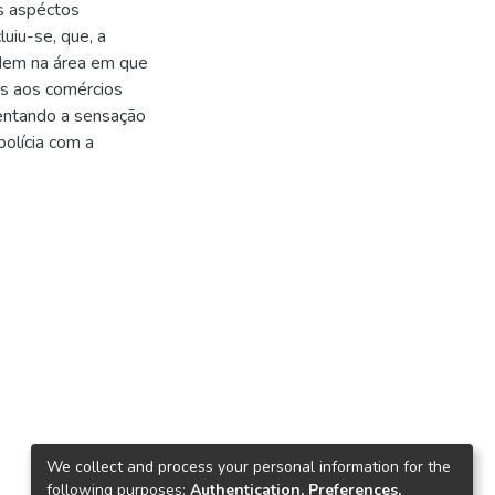
is aspéctos
uiu-se, que, a
idem na área em que
os aos comércios
mentando a sensação
olícia com a
We collect and process your personal information for the
following purposes:
Authentication, Preferences,