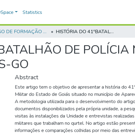
 DSpace
Statistics
CURSO DE FORMAÇÃO DE PRAÇAS - CFP - 2023
HISTÓRIA DO 41ºBATALHÃO DE POLÍCIA MILITAR DO ESTADO DE GOIÁS-GO
BATALHÃO DE POLÍCIA 
ÁS-GO
Abstract
Este artigo tem o objetivo de apresentar a história do 41
Militar do Estado de Goiás situado no município de Apare
A metodologia utilizada para o desenvolvimento do artigo 
documentos disponibilizados pela própria unidade, a pes
visitas às instalações da Unidade e entrevistas realizadas
militares que trabalham no qurtel. No artigo estão presen
informações e comparações colhidas por meio das entrevi