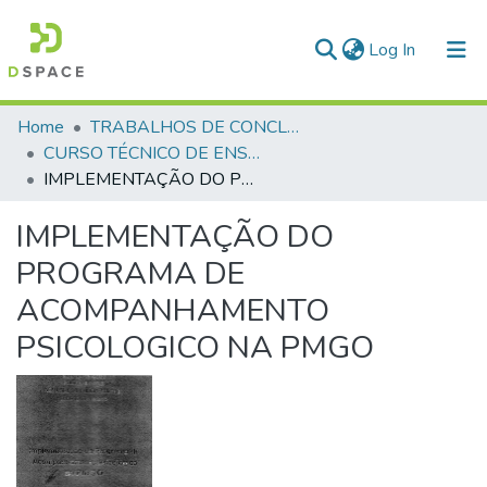
(current)
Log In
Communities & Collections
Home
TRABALHOS DE CONCLUSÃO DE CURSO - CTE (CURSO TÉCNICO DE ENSINO)
CURSO TÉCNICO DE ENSINO - CTE - 1994
All of DSpace
IMPLEMENTAÇÃO DO PROGRAMA DE ACOMPANHAMENTO PSICOLOGICO NA PMGO
Statistics
IMPLEMENTAÇÃO DO
PROGRAMA DE
ACOMPANHAMENTO
PSICOLOGICO NA PMGO