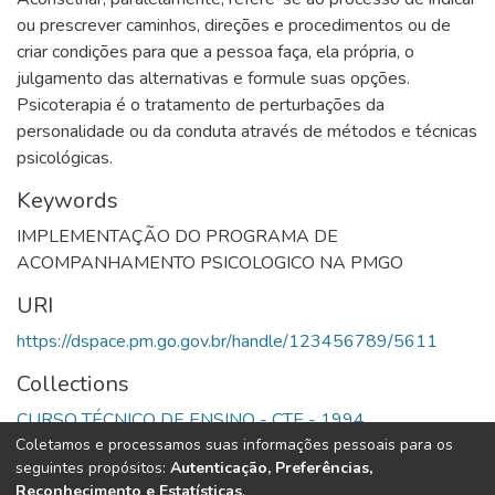
ou prescrever caminhos, direções e procedimentos ou de
criar condições para que a pessoa faça, ela própria, o
julgamento das alternativas e formule suas opções.
Psicoterapia é o tratamento de perturbações da
personalidade ou da conduta através de métodos e técnicas
psicológicas.
Keywords
IMPLEMENTAÇÃO DO PROGRAMA DE
ACOMPANHAMENTO PSICOLOGICO NA PMGO
URI
https://dspace.pm.go.gov.br/handle/123456789/5611
Collections
CURSO TÉCNICO DE ENSINO - CTE - 1994
Coletamos e processamos suas informações pessoais para os
seguintes propósitos:
Autenticação, Preferências,
Full item page
Reconhecimento e Estatísticas
.